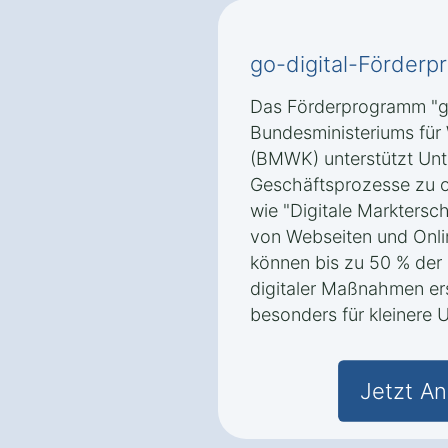
go-digital-Förde
Das Förderprogramm "go
Bundesministeriums für
(BMWK) unterstützt Unte
Geschäftsprozesse zu o
wie "Digitale Marktersch
von Webseiten und Onli
können bis zu 50 % der 
digitaler Maßnahmen er
besonders für kleinere U
Jetzt An