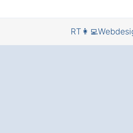
RT👩‍💻Webdesi
Profession
Webdesign
Aham Mai
eine
überzeuge
Online-Prä