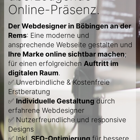
Online-Präsenz.
Der Webdesigner in Böbingen an der
Rems
: Eine moderne und
ansprechende Webseite gestalten und
Ihre Marke online sichtbar machen
;
für einen erfolgreichen
Auftritt im
digitalen Raum
.
✅ Unverbindliche & Kostenfreie
Erstberatung
✅
Individuelle Gestaltung
durch
erfahrene Webdesigner
✅ Nutzerfreundliche und responsive
Designs
✅ Inkl.
SEO-Optimierung
für bessere