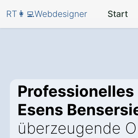
RT👩‍💻Webdesigner
Start
Professionelles
Esens Bensersi
überzeugende On