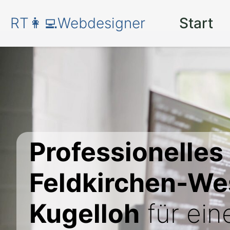
RT👩‍💻Webdesigner
Start
Professionelles
Feldkirchen-W
Kugelloh
für ei