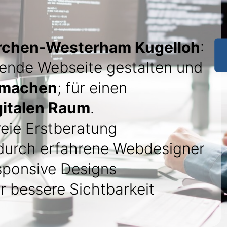
irchen-Westerham Kugelloh
:
ende Webseite gestalten und
r machen
; für einen
igitalen Raum
.
eie Erstberatung
urch erfahrene Webdesigner
sponsive Designs
r bessere Sichtbarkeit