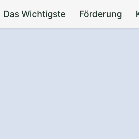
Das Wichtigste
Förderung
 Webdesign in
hental
für eine
line-Präsenz.