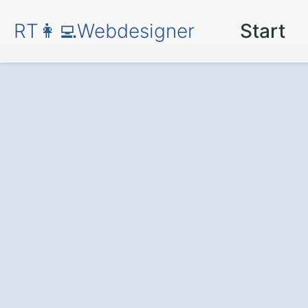
RT👩‍💻Webdesigner
Start
Professionelles
Gernsbach Reic
überzeugende On