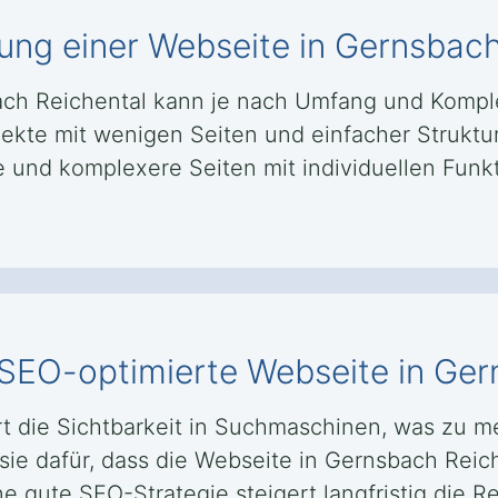
lung einer Webseite in Gernsbac
bach Reichental kann je nach Umfang und Komp
kte mit wenigen Seiten und einfacher Struktur 
nd komplexere Seiten mit individuellen Funkti
e SEO-optimierte Webseite in Ge
t die Sichtbarkeit in Suchmaschinen, was zu 
sie dafür, dass die Webseite in Gernsbach Reic
ne gute SEO-Strategie steigert langfristig die R