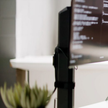
Der Webdesigner in Grimma Pöhsig
:
Eine moderne und ansprechende
Webseite gestalten und
Ihre Marke
online sichtbar machen
; für einen
erfolgreichen
Auftritt im digitalen
Raum
.
✅ Unverbindliche & Kostenfreie
Erstberatung
✅
Individuelle Gestaltung
durch
erfahrene Webdesigner
✅ Nutzerfreundliche und responsive
Designs
✅ Inkl.
SEO-Optimierung
für bessere
Sichtbarkeit