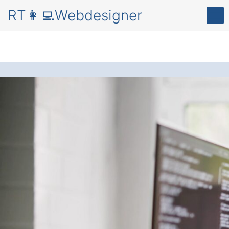
RT👩‍💻Webdesigner
Professionelles
Webdesign in
Grimma Pöhsig
für
eine überzeugende
Online-Präsenz.