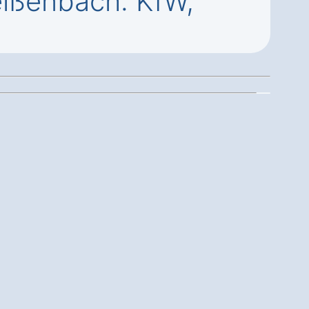
ißenbach: KfW,