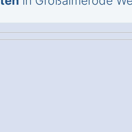
iten
in Großalmerode We