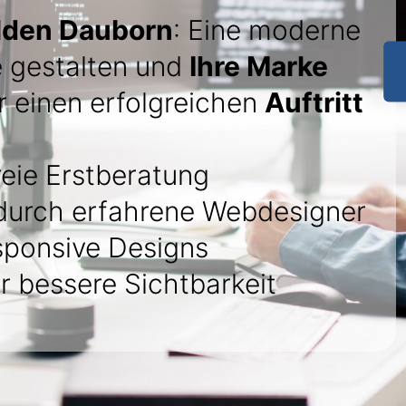
lden Dauborn
: Eine moderne
 gestalten und
Ihre Marke
ür einen erfolgreichen
Auftritt
eie Erstberatung
urch erfahrene Webdesigner
sponsive Designs
r bessere Sichtbarkeit