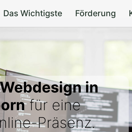
Das Wichtigste
Förderung
 Webdesign in
born
für eine
line-Präsenz.