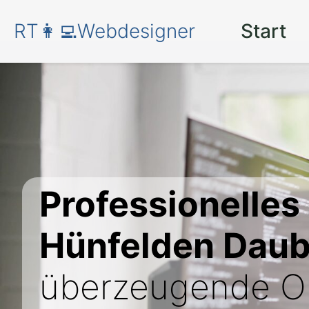
RT👩‍💻Webdesigner
Start
Professionelles
Hünfelden Dau
überzeugende On