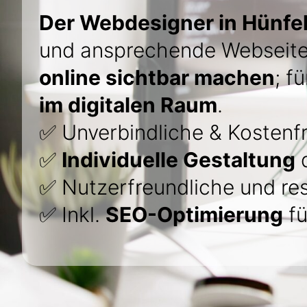
Der Webdesigner in Hünfe
und ansprechende Webseite
online sichtbar machen
; f
im digitalen Raum
.
✅ Unverbindliche & Kostenfr
✅
Individuelle Gestaltung
d
✅ Nutzerfreundliche und re
✅ Inkl.
SEO-Optimierung
fü