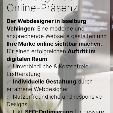
Online-Präsenz.
Der Webdesigner in Isselburg
Vehlingen
: Eine moderne und
ansprechende Webseite gestalten und
Ihre Marke online sichtbar machen
;
für einen erfolgreichen
Auftritt im
digitalen Raum
.
✅ Unverbindliche & Kostenfreie
Erstberatung
✅
Individuelle Gestaltung
durch
erfahrene Webdesigner
✅ Nutzerfreundliche und responsive
Designs
✅ Inkl.
SEO-Optimierung
für bessere