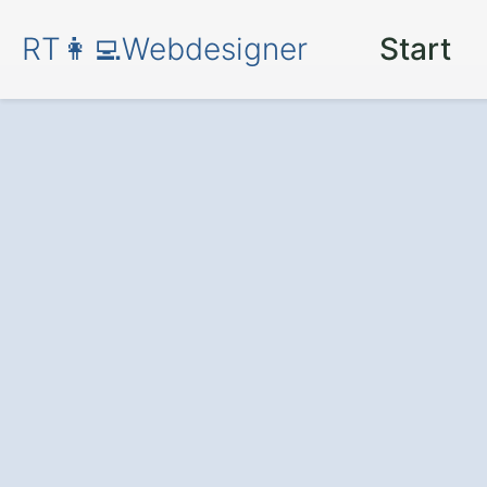
RT👩‍💻Webdesigner
Start
Professionelles
Kandern Hamme
überzeugende On