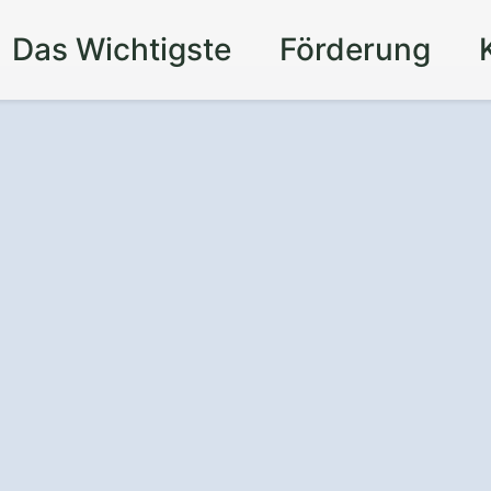
Das Wichtigste
Förderung
 Webdesign in
rstein
für eine
line-Präsenz.