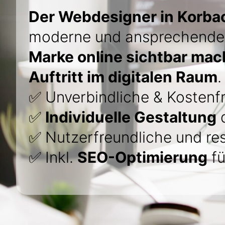
Der Webdesigner in Korba
moderne und ansprechende 
Marke online sichtbar ma
Auftritt im digitalen Raum
.
✅ Unverbindliche & Kostenfr
✅
Individuelle Gestaltung
d
✅ Nutzerfreundliche und re
✅ Inkl.
SEO-Optimierung
fü