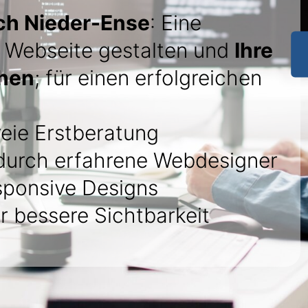
ch Nieder-Ense
: Eine
Webseite gestalten und
Ihre
chen
; für einen erfolgreichen
eie Erstberatung
urch erfahrene Webdesigner
sponsive Designs
r bessere Sichtbarkeit