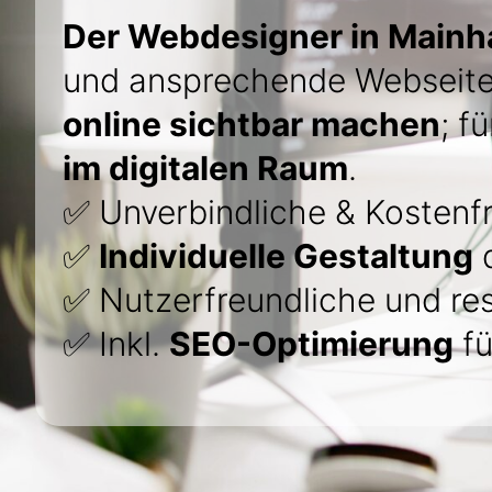
Der Webdesigner in Mainha
und ansprechende Webseite
online sichtbar machen
; f
im digitalen Raum
.
✅ Unverbindliche & Kostenfr
✅
Individuelle Gestaltung
d
✅ Nutzerfreundliche und re
✅ Inkl.
SEO-Optimierung
fü