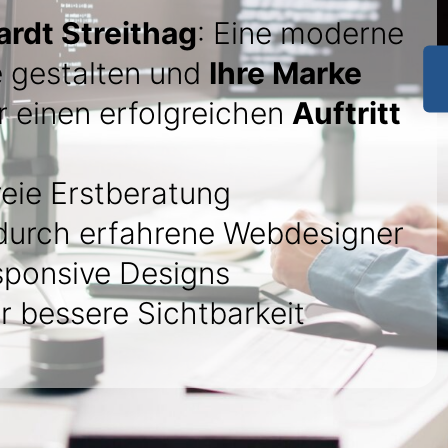
rdt Streithag
: Eine moderne
 gestalten und
Ihre Marke
ür einen erfolgreichen
Auftritt
eie Erstberatung
urch erfahrene Webdesigner
sponsive Designs
r bessere Sichtbarkeit