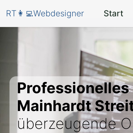
RT👩‍💻Webdesigner
Start
Professionelles
Mainhardt Strei
überzeugende On