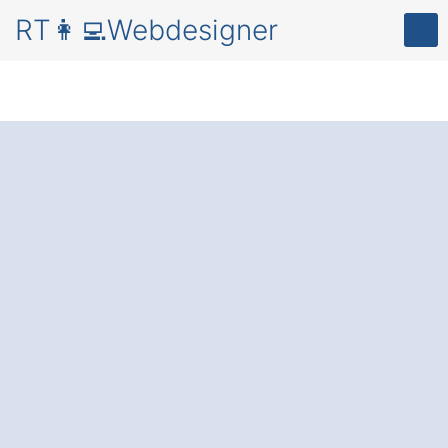
RT👩‍💻Webdesigner
Professionelles
Webdesign in
Mitterskirchen
Biedersberg
für eine
überzeugende