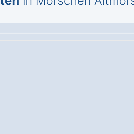
iten
in Morschen Altmor