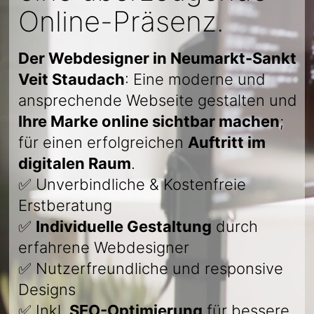
Online-Präsenz.
Der Webdesigner in Neumarkt-Sankt
Veit Staudach
: Eine moderne und
ansprechende Webseite gestalten und
Ihre Marke online sichtbar machen
;
für einen erfolgreichen
Auftritt im
digitalen Raum
.
✅ Unverbindliche & Kostenfreie
Erstberatung
✅
Individuelle Gestaltung
durch
erfahrene Webdesigner
✅ Nutzerfreundliche und responsive
Designs
✅ Inkl.
SEO-Optimierung
für bessere