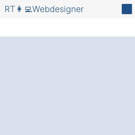
RT👩‍💻Webdesigner
Professionelles
Webdesign in
Oberaudorf
Grafenherberg
für
eine überzeugende