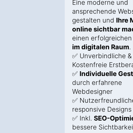
Eine moderne und
ansprechende Webs
gestalten und
Ihre 
online sichtbar m
einen erfolgreiche
im digitalen Raum
.
✅ Unverbindliche &
Kostenfreie Erstber
✅
Individuelle Ges
durch erfahrene
Webdesigner
✅ Nutzerfreundlich
responsive Designs
✅ Inkl.
SEO-Optimi
bessere Sichtbarkei