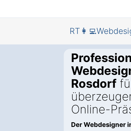
RT👩‍💻Webdesi
Profession
Webdesign
Rosdorf
fü
überzeuge
Online-Prä
Der Webdesigner i