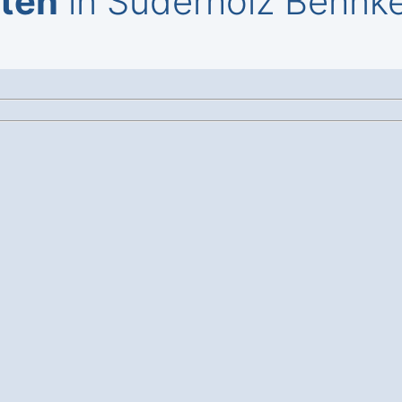
iten
in Süderholz Behnk