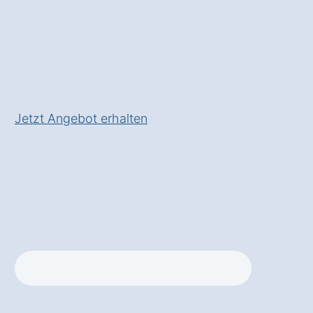
durch erfahrene Webdesigner
✅ Nutzerfreundliche und
responsive Designs
✅ Inkl.
SEO-Optimierung
für
bessere Sichtbarkeit
Jetzt Angebot erhalten