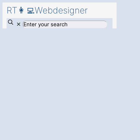
RT👩‍💻Webdesigner
✕
Professionelles
Webdesign in
Tangstedt
Wulksfelde
für
eine