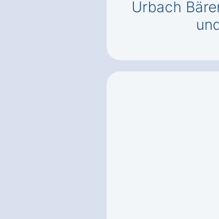
Urbach Bäre
un