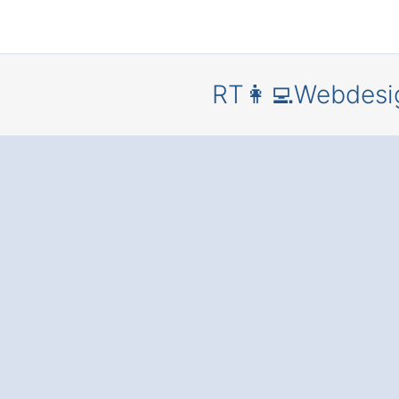
RT👩‍💻Webdesi
Profession
Webdesign
Urbach
Bärenbac
eine
überzeuge