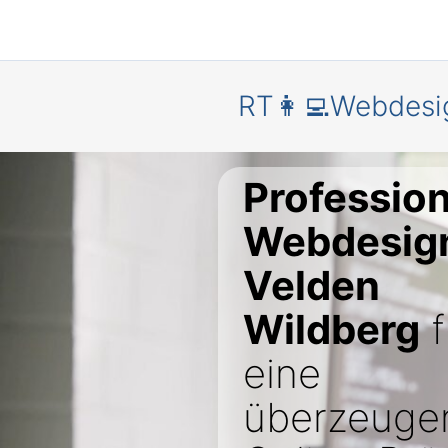
RT👩‍💻Webdesi
Profession
Webdesign
Velden
Wildberg
f
eine
überzeuge