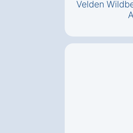
Velden Wildb
A