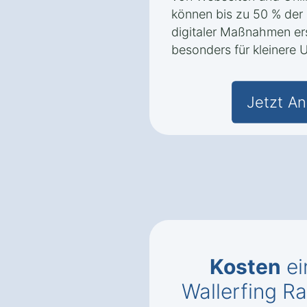
können bis zu 50 % der 
digitaler Maßnahmen er
besonders für kleinere U
Jetzt An
Kosten
ei
Wallerfing R