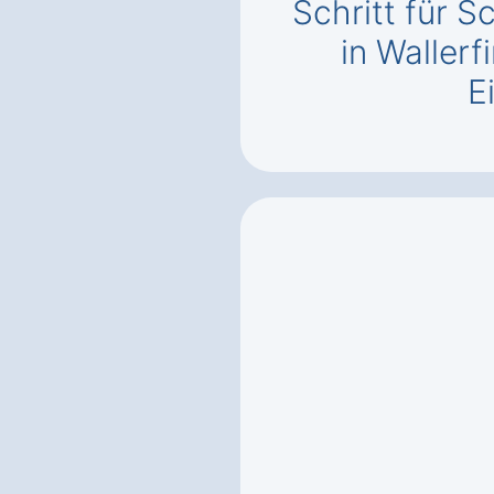
Schritt für S
in Waller
E