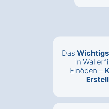
Das
Wichtigs
in Waller
Einöden –
K
Erste