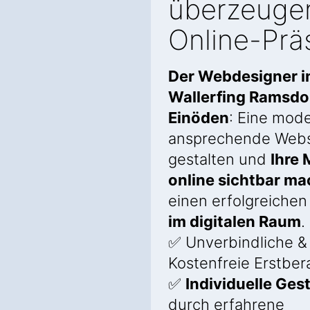
überzeuge
Online-Prä
Der Webdesigner i
Wallerfing Ramsdo
Einöden
: Eine mod
ansprechende Webs
gestalten und
Ihre 
online sichtbar m
einen erfolgreiche
im digitalen Raum
.
✅ Unverbindliche &
Kostenfreie Erstber
✅
Individuelle Ges
durch erfahrene