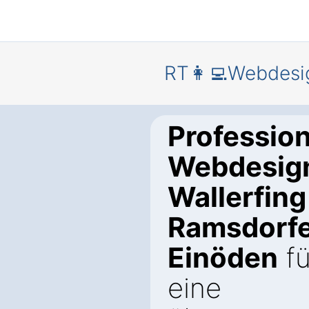
RT👩‍💻Webdesi
Profession
Webdesign
Wallerfing
Ramsdorf
Einöden
fü
eine