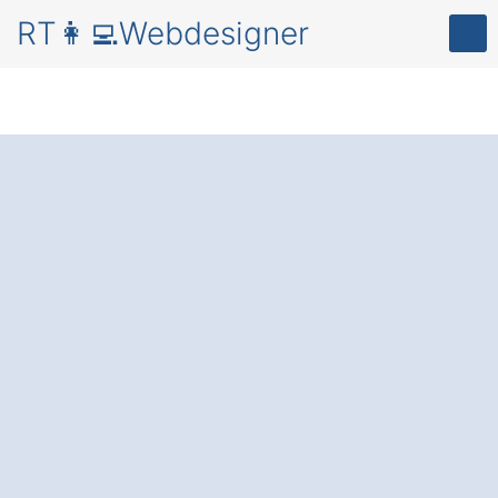
RT👩‍💻Webdesigner
Professionelles
Webdesign in
Zeilarn Grub
für eine
überzeugende
Online-Präsenz.