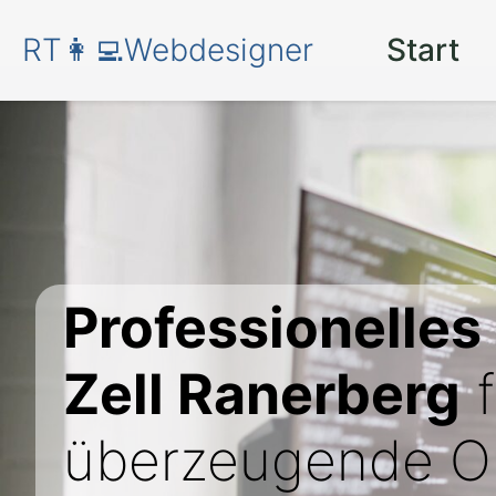
RT👩‍💻Webdesigner
Start
Professionelles
Zell Ranerberg
f
überzeugende On