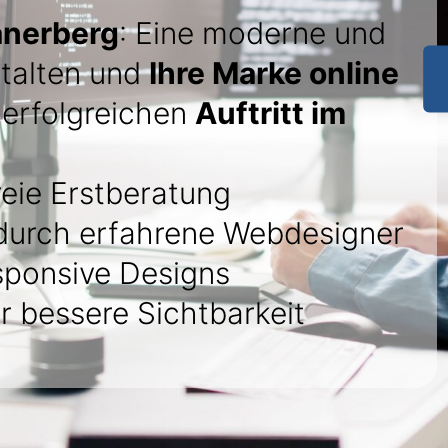
anerberg
: Eine moderne und
talten und
Ihre Marke online
n erfolgreichen
Auftritt im
eie Erstberatung
urch erfahrene Webdesigner
sponsive Designs
r bessere Sichtbarkeit