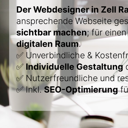
Der Webdesigner in Zell R
ansprechende Webseite ges
sichtbar machen
; für eine
digitalen Raum
.
✅ Unverbindliche & Kostenfr
✅
Individuelle Gestaltung
d
✅ Nutzerfreundliche und re
✅ Inkl.
SEO-Optimierung
fü